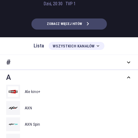
wieczorna
Dziś, 20:30
TVP 1
ZOBACZ WIĘCEJ HITÓW
Lista
WSZYSTKICH KANAŁÓW
#
A
Ale kino+
AXN
AXN Spin