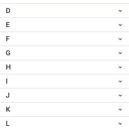
D
E
F
G
H
I
J
K
L