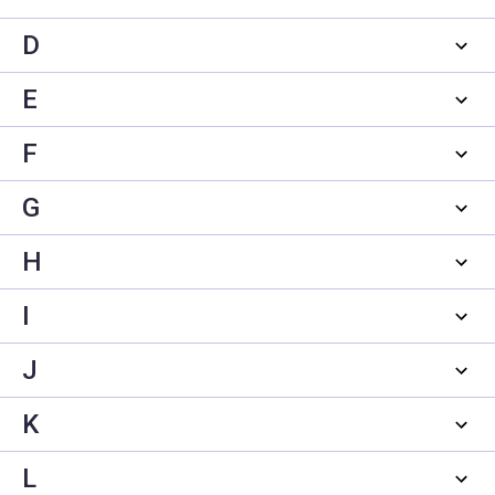
D
E
F
G
H
I
J
K
L