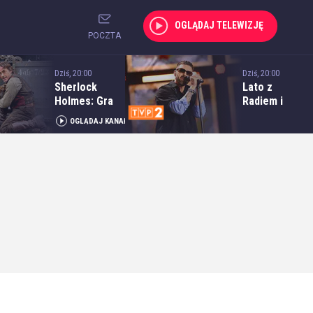
OGLĄDAJ TELEWIZJĘ
POCZTA
Dziś, 20:00
Dziś, 20:00
Sherlock
Lato z
Holmes: Gra
Radiem i
cieni
Telewizją
OGLĄDAJ KANAŁ
Polską