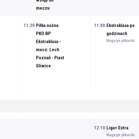
wstęp do
meczu
11:20
Piłka nożna:
11:00
Ekstraklasa po
PKO BP
godzinach
Magazyn piłkarski
Ekstraklasa -
mecz: Lech
Poznań - Piast
Gliwice
12:10
Liga+ Extra
Magazyn piłkarski