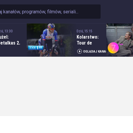
iś, 13:30
Dziś, 15:15
użel:
Kolarstwo:
etalkas 2.
Tour de
kstraliga -
Pologne - 6.
OGLĄDAJ KANAŁ
ecz: H.
etap:
krzydlewska
Bukowina
rzeł Łódź -
Resort -
bramczyk
Bukowina
olonia
Tatrzańska
ydgoszcz