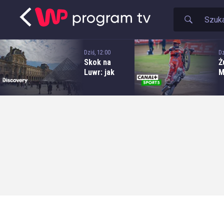
Dziś, 12:00
Dz
Skok na
Ż
Luwr: jak
M
skradziono
E
klejnoty za
m
102 miliony
S
dolarów
O
A
P
B