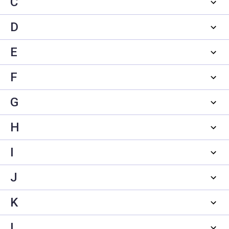
C
D
E
F
G
H
I
J
K
L