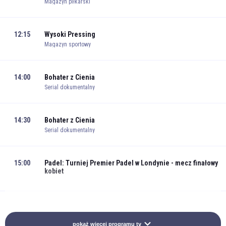
Magazyn piłkarski
12:15
Wysoki Pressing
Magazyn sportowy
14:00
Bohater z Cienia
Serial dokumentalny
14:30
Bohater z Cienia
Serial dokumentalny
15:00
Padel: Turniej Premier Padel w Londynie - mecz finałowy
kobiet
17:00
Padel: Turniej Premier Padel w Londynie - mecz finałowy
mężczyzn
pokaż więcej programu tv