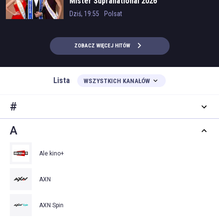
Mister Supranational 2026
Dziś, 19:55
Polsat
ZOBACZ WIĘCEJ HITÓW
Lista
WSZYSTKICH KANAŁÓW
#
A
Ale kino+
AXN
AXN Spin