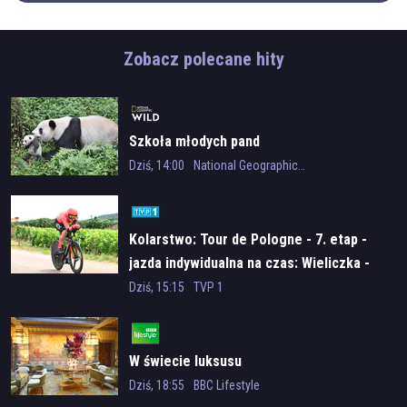
Zobacz polecane hity
Szkoła młodych pand
Dziś, 14:00
National Geographic Wild
Kolarstwo: Tour de Pologne - 7. etap -
jazda indywidualna na czas: Wieliczka -
Wieliczka
Dziś, 15:15
TVP 1
W świecie luksusu
Dziś, 18:55
BBC Lifestyle