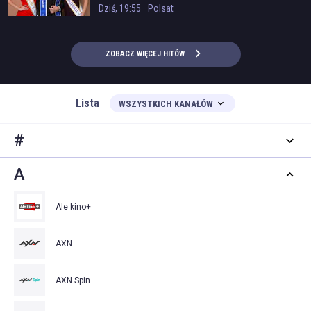
Dziś, 19:55
Polsat
ZOBACZ WIĘCEJ HITÓW
Lista
WSZYSTKICH KANAŁÓW
#
A
Ale kino+
AXN
AXN Spin