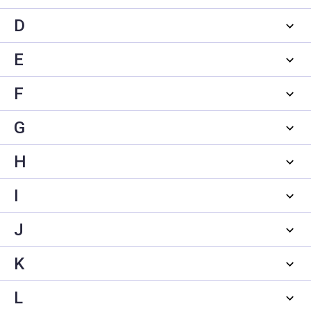
D
E
F
G
H
I
J
K
L