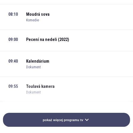
08:10
Moudrá sova
Komedie
09:00
Pecení na nedeli (2022)
09:40
Kalendárium
Dokument
09:55
Toulavá kamera
Dokument
10:30
Objektiv
Magazín
pokaż więcej programu tv