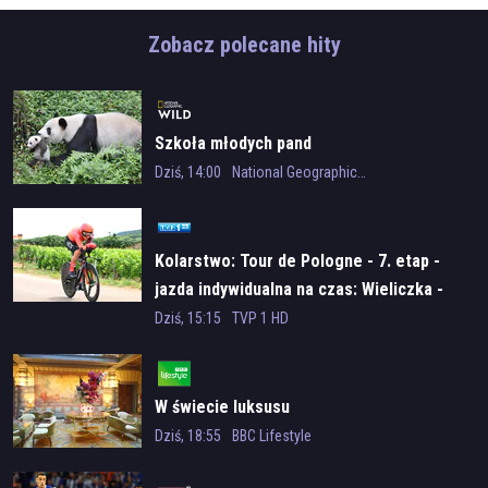
Zobacz polecane hity
Szkoła młodych pand
Dziś, 14:00
National Geographic Wild
Kolarstwo: Tour de Pologne - 7. etap -
jazda indywidualna na czas: Wieliczka -
Wieliczka
Dziś, 15:15
TVP 1 HD
W świecie luksusu
Dziś, 18:55
BBC Lifestyle