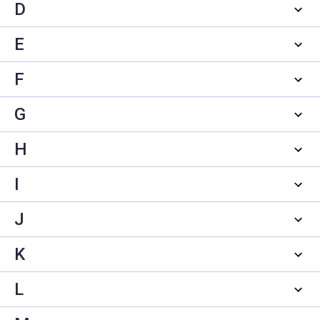
D
E
F
G
H
I
J
K
L