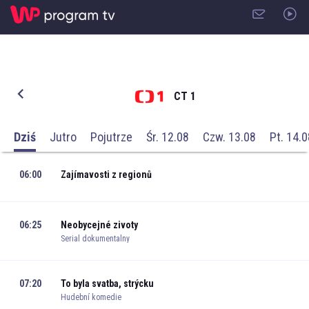
CT 1
Dziś
Jutro
Pojutrze
Śr. 12.08
Czw. 13.08
Pt. 14.0
06:00
Zajímavosti z regionů
06:25
Neobycejné zivoty
Serial dokumentalny
07:20
To byla svatba, strýcku
Hudební komedie