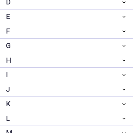
D
E
F
G
H
I
J
K
L