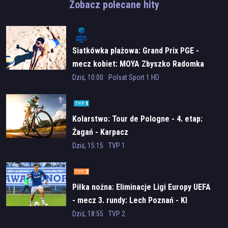
Zobacz polecane hity
Siatkówka plażowa: Grand Prix PGE -
mecz kobiet: MOYA Zbyszko Radomka
Radom - Netland MKS Kalisz
Dziś, 10:00
Polsat Sport 1 HD
Kolarstwo: Tour de Pologne - 4. etap:
Żagań - Karpacz
Dziś, 15:15
TVP 1
Piłka nożna: Eliminacje Ligi Europy UEFA
- mecz 3. rundy: Lech Poznań - KI
Klaksvik
Dziś, 18:55
TVP 2