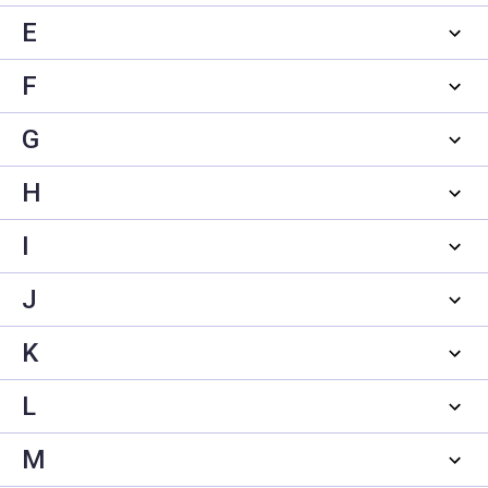
E
F
G
H
I
J
K
L
M