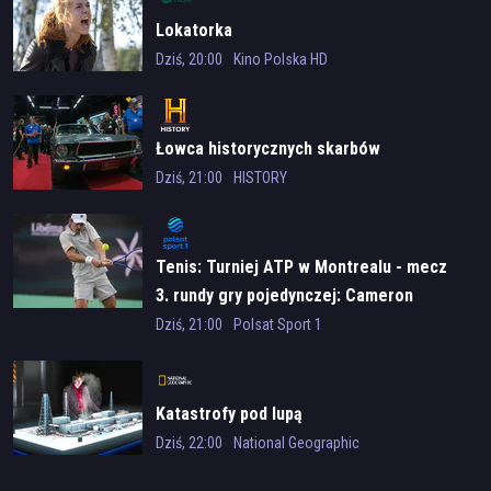
Lokatorka
Dziś, 20:00
Kino Polska HD
Łowca historycznych skarbów
Dziś, 21:00
HISTORY
Tenis: Turniej ATP w Montrealu - mecz
3. rundy gry pojedynczej: Cameron
Norrie - Alex de Minaur
Dziś, 21:00
Polsat Sport 1
Katastrofy pod lupą
Dziś, 22:00
National Geographic