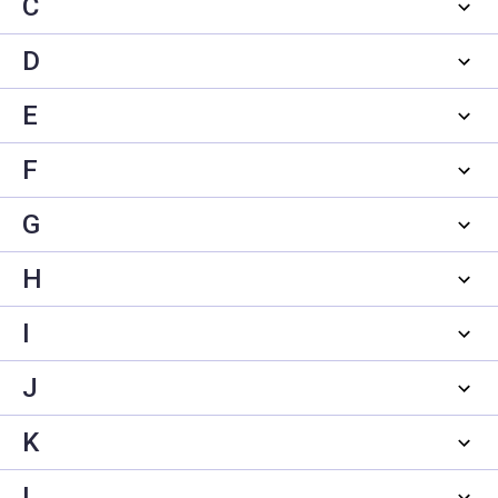
C
D
E
F
G
H
I
J
K
L