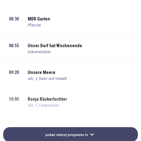
08:30
MDR Garten
Pflanzen
08:55
Unser Dorf hat Wochenende
Dokumentation
09:20
Unsere Meere
odc. 2, Natur und Umwelt
10:05
Ronja Räubertochter
odc. 5, Fantasyserie
10:45
Ronja Räubertochter
odc. 6, Fantasyserie
pokaż więcej programu tv