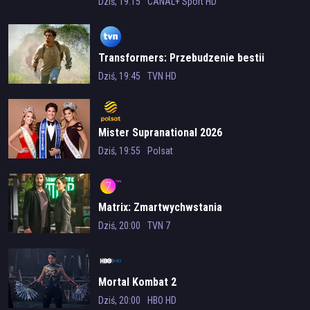
Lublin
Dziś, 19:15
CANAL+ Sport HD
Transformers: Przebudzenie bestii
Dziś, 19:45
TVN HD
Mister Supranational 2026
Dziś, 19:55
Polsat
Matrix: Zmartwychwstania
Dziś, 20:00
TVN 7
Mortal Kombat 2
Dziś, 20:00
HBO HD