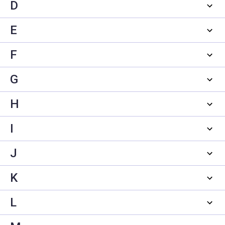
D
E
F
G
H
I
J
K
L