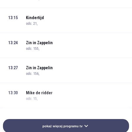
13:15
Kindertijd
odc. 21,
13:24
Zin in Zappelin
odc. 155,
13:27
Zin in Zappelin
odc. 156,
13:30
Mike de ridder
odc. 15,
13:40
Bob de Bouwer
odc. 20,
pokaż więcej programu tv