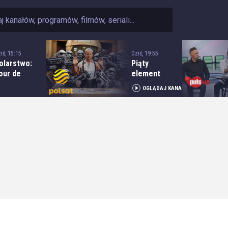
iś, 15:15
Dziś, 19:55
olarstwo:
Piąty
our de
element
ologne - 5.
OGLĄDAJ KANAŁ
tap: Opole
 Kocierz
esort