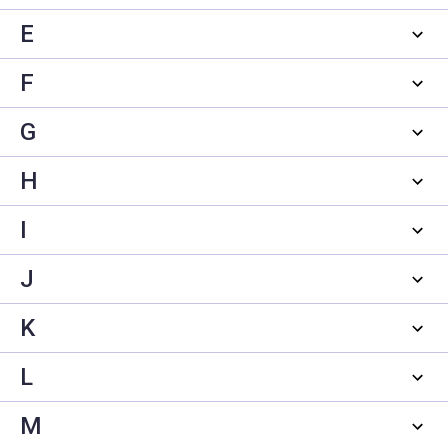
E
F
G
H
I
J
K
L
M