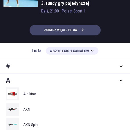
3. rundy gry pojedynczej
Dziś, 21:00
Polsat Sport 1
ZOBACZ WIĘCEJ HITÓW
Lista
WSZYSTKICH KANAŁÓW
#
A
Ale kino+
AXN
AXN Spin