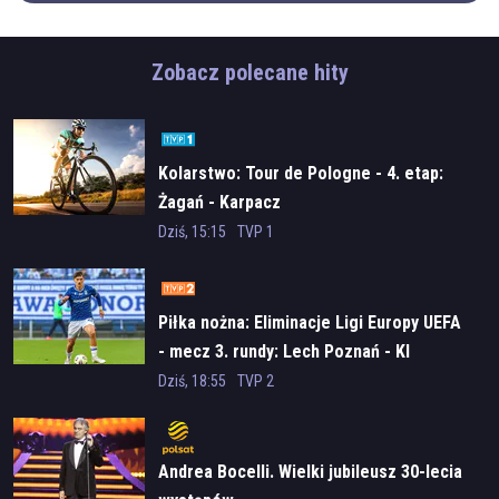
Zobacz polecane hity
Kolarstwo: Tour de Pologne - 4. etap:
Żagań - Karpacz
Dziś, 15:15
TVP 1
Piłka nożna: Eliminacje Ligi Europy UEFA
- mecz 3. rundy: Lech Poznań - KI
Klaksvik
Dziś, 18:55
TVP 2
Andrea Bocelli. Wielki jubileusz 30-lecia