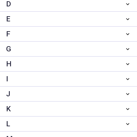
D
E
F
G
H
I
J
K
L