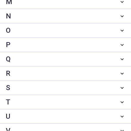
M
N
O
P
Q
R
S
T
U
V