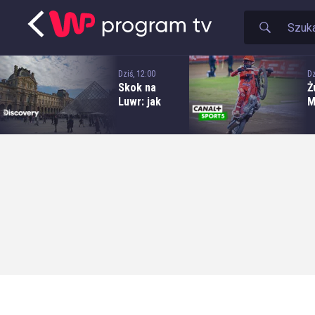
Dziś, 12:00
Dz
Skok na
Ż
Luwr: jak
M
skradziono
E
klejnoty za
m
102 miliony
S
dolarów
O
A
P
B