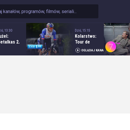
iś, 13:30
Dziś, 15:15
użel:
Kolarstwo:
etalkas 2.
Tour de
kstraliga -
Pologne - 6.
OGLĄDAJ KANAŁ
ecz: H.
etap:
krzydlewska
Bukowina
rzeł Łódź -
Resort -
bramczyk
Bukowina
olonia
Tatrzańska
ydgoszcz