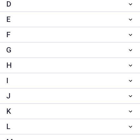
D
E
F
G
H
I
J
K
L