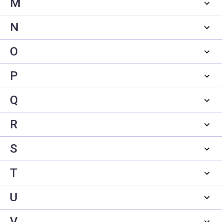
M
N
O
P
Q
R
S
T
U
V