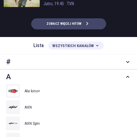
Jutro, 19:45
TVN
ZOBACZ WIĘCEJ HITÓW
Lista
WSZYSTKICH KANAŁÓW
#
A
Ale kino+
AXN
AXN Spin