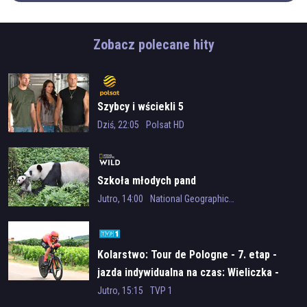
Zobacz polecane hity
Szybcy i wściekli 5
Dziś, 22:05
Polsat HD
Szkoła młodych pand
Jutro, 14:00
National Geographic Wild
Kolarstwo: Tour de Pologne - 7. etap -
jazda indywidualna na czas: Wieliczka -
Wieliczka
Jutro, 15:15
TVP 1