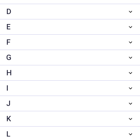
D
E
F
G
H
I
J
K
L