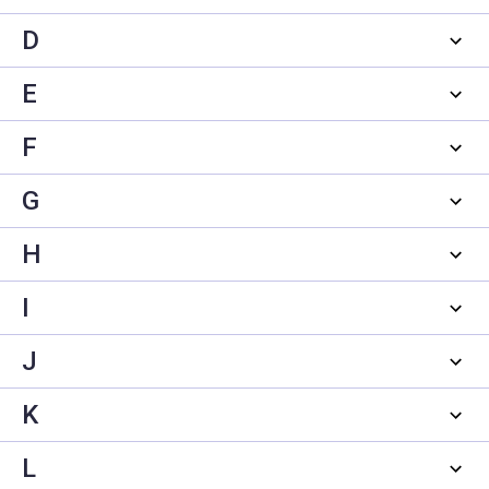
D
E
F
G
H
I
J
K
L