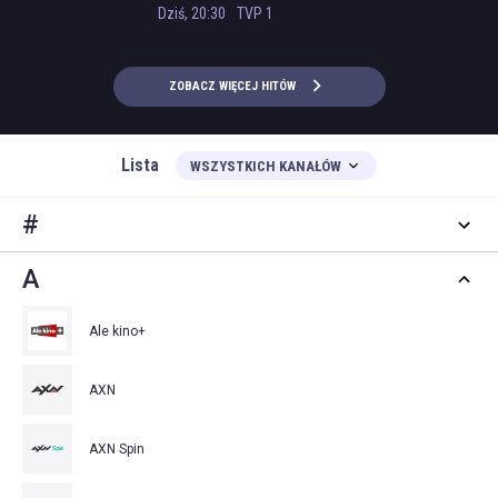
wieczorna
Dziś, 20:30
TVP 1
ZOBACZ WIĘCEJ HITÓW
Lista
WSZYSTKICH KANAŁÓW
#
A
Ale kino+
AXN
AXN Spin