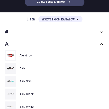
ZOBACZ WIĘCEJ HITÓW
Lista
WSZYSTKICH KANAŁÓW
#
A
Ale kino+
AXN
AXN Spin
AXN Black
AXN White