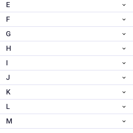
E
F
G
H
I
J
K
L
M