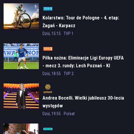
Kolarstwo: Tour de Pologne - 4. etap:
Żagań - Karpacz
Dziś, 15:15
TVP 1
Piłka nożna: Eliminacje Ligi Europy UEFA
- mecz 3. rundy: Lech Poznań - KI
Klaksvik
Dziś, 18:55
TVP 2
Andrea Bocelli. Wielki jubileusz 30-lecia
występów
Dziś, 19:55
Polsat