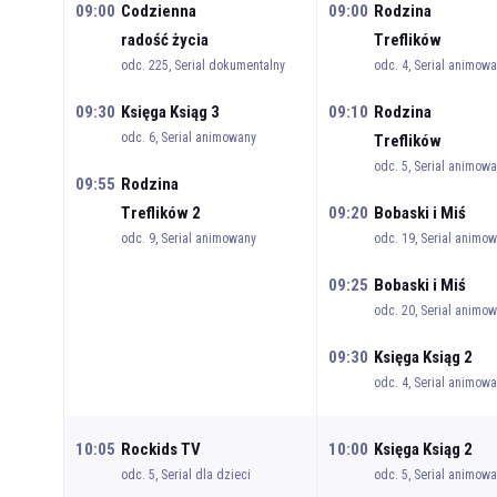
09:00
Codzienna
09:00
Rodzina
radość życia
Treflików
odc. 225, Serial dokumentalny
odc. 4, Serial animow
09:30
Księga Ksiąg 3
09:10
Rodzina
odc. 6, Serial animowany
Treflików
odc. 5, Serial animow
09:55
Rodzina
Treflików 2
09:20
Bobaski i Miś
odc. 9, Serial animowany
odc. 19, Serial animo
09:25
Bobaski i Miś
odc. 20, Serial animo
09:30
Księga Ksiąg 2
odc. 4, Serial animow
10:05
Rockids TV
10:00
Księga Ksiąg 2
odc. 5, Serial dla dzieci
odc. 5, Serial animow