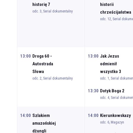
historię 7
historii
odc. 3, Serial dokumentalny
chrześcijaństwa
odc. 12, Serial dokum
13:00
Droga 60 -
13:00
Jak Jezus
Autostrada
odmienił
Słowa
wszystko 3
odc. 2, Serial dokumentalny
odc. 1, Serial dokumen
13:30
Dotyk Boga 2
odc. 4, Serial dokumen
14:00
Szlakiem
14:00
Kierunkowskazy
odc. 6, Magazyn
amazońskiej
dżungli