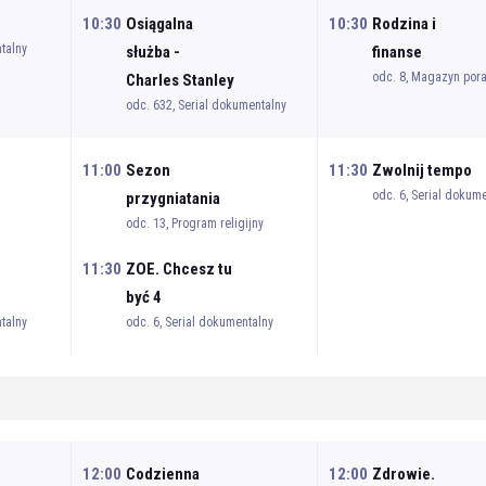
10:30
Osiągalna
10:30
Rodzina i
talny
służba -
finanse
odc. 8, Magazyn por
Charles Stanley
odc. 632, Serial dokumentalny
11:00
Sezon
11:30
Zwolnij tempo
odc. 6, Serial dokum
przygniatania
odc. 13, Program religijny
11:30
ZOE. Chcesz tu
być 4
talny
odc. 6, Serial dokumentalny
12:00
Codzienna
12:00
Zdrowie.