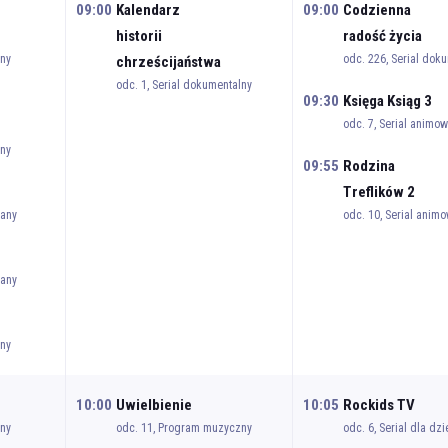
09:00
Kalendarz
09:00
Codzienna
historii
radość życia
any
odc. 226, Serial dok
chrześcijaństwa
odc. 1, Serial dokumentalny
09:30
Księga Ksiąg 3
odc. 7, Serial animo
any
09:55
Rodzina
Treflików 2
wany
odc. 10, Serial anim
wany
any
10:00
Uwielbienie
10:05
Rockids TV
any
odc. 11, Program muzyczny
odc. 6, Serial dla dzi