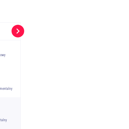
jowy
umentalny
talny