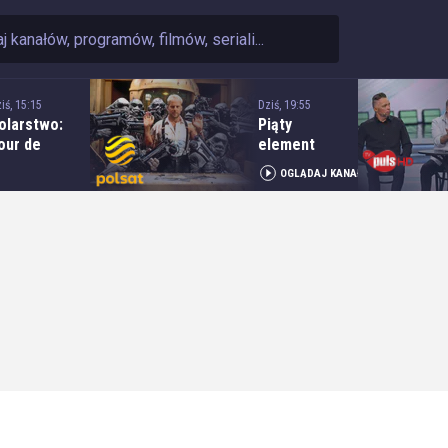
iś, 15:15
Dziś, 19:55
olarstwo:
Piąty
our de
element
ologne - 5.
OGLĄDAJ KANAŁ
tap: Opole
 Kocierz
esort