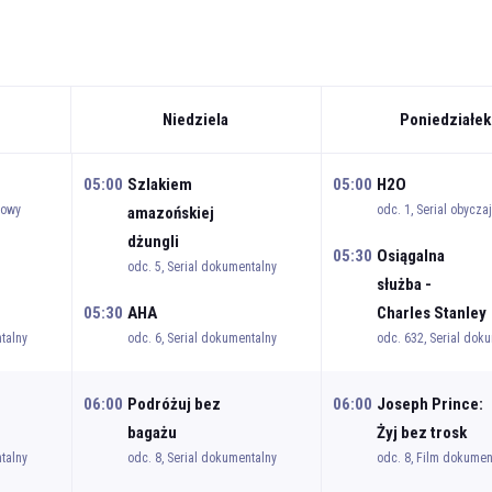
Niedziela
Poniedziałek
05:00
Szlakiem
05:00
H2O
jowy
odc. 1, Serial obycza
amazońskiej
dżungli
05:30
Osiągalna
odc. 5, Serial dokumentalny
służba -
05:30
AHA
Charles Stanley
talny
odc. 6, Serial dokumentalny
odc. 632, Serial dok
06:00
Podróżuj bez
06:00
Joseph Prince:
bagażu
Żyj bez trosk
talny
odc. 8, Serial dokumentalny
odc. 8, Film dokumen