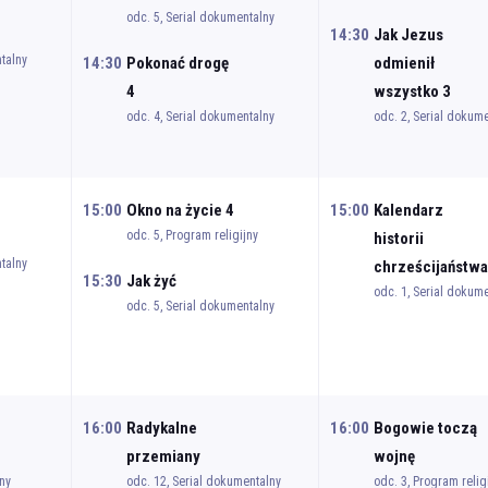
odc. 5, Serial dokumentalny
14:30
Jak Jezus
talny
14:30
Pokonać drogę
odmienił
4
wszystko 3
odc. 4, Serial dokumentalny
odc. 2, Serial dokum
15:00
Okno na życie 4
15:00
Kalendarz
odc. 5, Program religijny
historii
talny
chrześcijaństw
15:30
Jak żyć
odc. 1, Serial dokum
odc. 5, Serial dokumentalny
16:00
Radykalne
16:00
Bogowie toczą
przemiany
wojnę
ny
odc. 12, Serial dokumentalny
odc. 3, Program relig