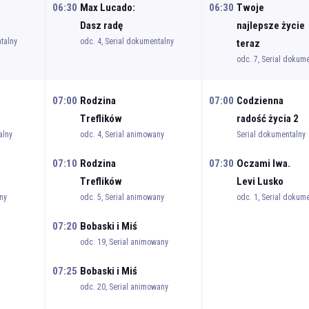
06:30
Max Lucado:
06:30
Twoje
Dasz radę
najlepsze życie
talny
odc. 4, Serial dokumentalny
teraz
odc. 7, Serial dokum
07:00
Rodzina
07:00
Codzienna
Treflików
radość życia 2
alny
odc. 4, Serial animowany
Serial dokumentalny
07:10
Rodzina
07:30
Oczami lwa.
Treflików
Levi Lusko
ny
odc. 5, Serial animowany
odc. 1, Serial dokum
07:20
Bobaski i Miś
odc. 19, Serial animowany
07:25
Bobaski i Miś
odc. 20, Serial animowany