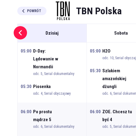
TBN Polska
POWRÓT
Dzisiaj
Sobota
05:00
D-Day:
05:00
H2O
odc. 10, Serial obycza
Lądowanie w
Normandii
05:30
Szlakiem
odc. 5, Serial dokumentalny
amazońskiej
05:30
Piosenka
dżungli
odc. 4, Serial obyczajowy
odc. 6, Serial dokumen
06:00
Po prostu
06:00
ZOE. Chcesz tu
mądrze 5
być 4
odc. 6, Serial dokumentalny
odc. 5, Serial dokumen