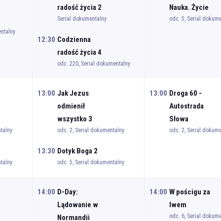
radość życia 2
Nauka. Życie
Serial dokumentalny
odc. 5, Serial dokum
entalny
12:30
Codzienna
radość życia 4
odc. 220, Serial dokumentalny
13:00
Jak Jezus
13:00
Droga 60 -
odmienił
Autostrada
wszystko 3
Słowa
talny
odc. 2, Serial dokumentalny
odc. 2, Serial dokum
13:30
Dotyk Boga 2
talny
odc. 5, Serial dokumentalny
14:00
D-Day:
14:00
W pościgu za
Lądowanie w
lwem
odc. 6, Serial dokum
Normandii