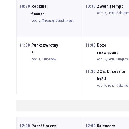
10:30
Rodzina i
10:30
Zwolnij tempo
odc. 6, Serial dokumen
finanse
odc. 8, Magazyn poradnikowy
11:30
Punkt zwrotny
11:00
Boże
3
rozwiązania
odc. 1, Talk-show
odc. 6, Serial religijny
11:30
ZOE. Chcesz tu
być 4
odc. 5, Serial dokumen
12:00
Podróż przez
12:00
Kalendarz