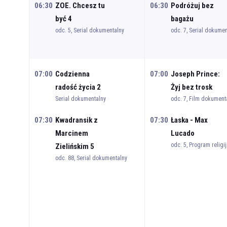
06:30
ZOE. Chcesz tu
06:30
Podróżuj bez
być 4
bagażu
odc. 5, Serial dokumentalny
odc. 7, Serial dokumen
07:00
Codzienna
07:00
Joseph Prince:
radość życia 2
Żyj bez trosk
Serial dokumentalny
odc. 7, Film dokument
07:30
Kwadransik z
07:30
Łaska - Max
Marcinem
Lucado
odc. 5, Program religij
Zielińskim 5
odc. 88, Serial dokumentalny