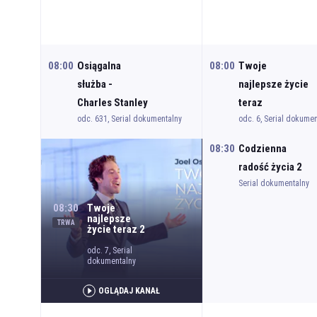
08:00
Osiągalna
08:00
Twoje
służba -
najlepsze życie
Charles Stanley
teraz
odc. 631, Serial dokumentalny
odc. 6, Serial dokumen
08:30
Codzienna
radość życia 2
Serial dokumentalny
08:30
Twoje
najlepsze
TRWA
życie teraz 2
odc. 7, Serial
dokumentalny
OGLĄDAJ KANAŁ