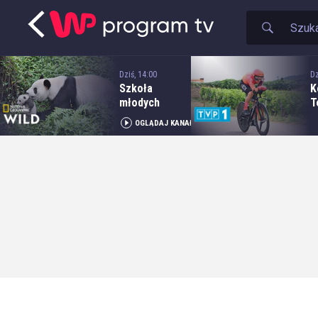
Dziś, 14:00
Dz
Szkoła
K
młodych
T
pand
P
OGLĄDAJ KANAŁ
e
i
n
W
W