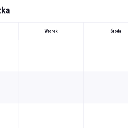
zka
Wtorek
Środa