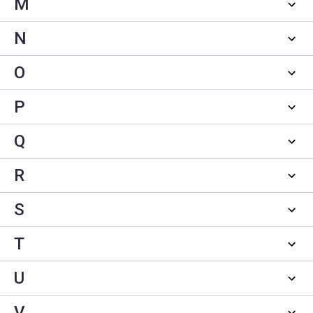
M
N
O
P
Q
R
S
T
U
V