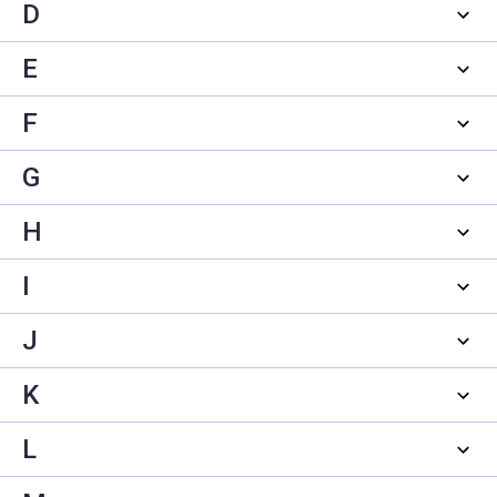
D
E
F
G
H
I
J
K
L