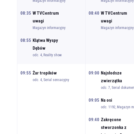
Magazyn informacyjny
Magazyn informacyjny
08:35
W TVCentrum
08:40
W TVCentrum
uwagi
uwagi
Magazyn informacyjny
Magazyn informacyjny
08:55
Klątwa Wyspy
Dębów
odc. 4, Reality show
09:55
Żar tropików
09:00
Najsłodsze
odc. 4, Serial sensacyjny
zwierzątka
odc. 7, Serial dokumen
09:05
Na osi
odc. 1192, Magazyn m
09:40
Zakręcone
stworzonka z