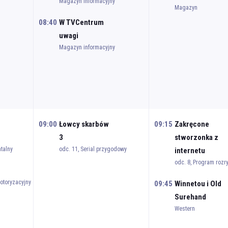
Magazyn informacyjny
Magazyn
08:40
W TVCentrum
uwagi
Magazyn informacyjny
09:00
Łowcy skarbów
09:15
Zakręcone
3
stworzonka z
talny
odc. 11, Serial przygodowy
internetu
odc. 8, Program roz
otoryzacyjny
09:45
Winnetou i Old
Surehand
Western