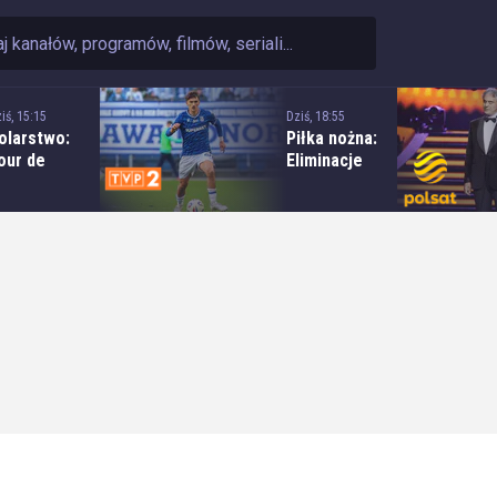
iś, 15:15
Dziś, 18:55
olarstwo:
Piłka nożna:
our de
Eliminacje
ologne - 4.
Ligi Europy
tap: Żagań
UEFA - mecz
 Karpacz
3. rundy:
Lech Poznań
- KI Klaksvik