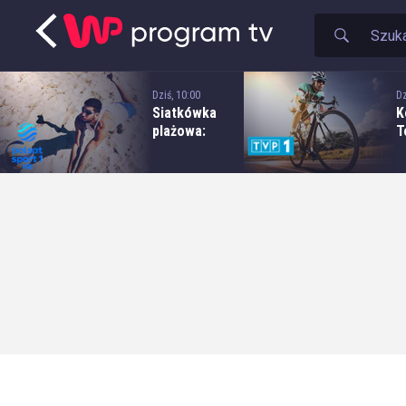
Dziś, 10:00
Dz
Siatkówka
K
plażowa:
T
Grand Prix
P
PGE - mecz
e
kobiet:
-
MOYA
Zbyszko
Radomka
Radom -
Netland MKS
Kalisz