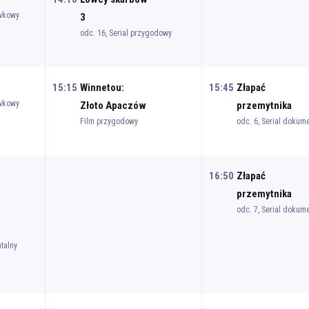
ywkowy
3
odc. 16, Serial przygodowy
15:15
Winnetou:
15:45
Złapać
ywkowy
Złoto Apaczów
przemytnika
Film przygodowy
odc. 6, Serial dokum
16:50
Złapać
przemytnika
odc. 7, Serial dokum
talny