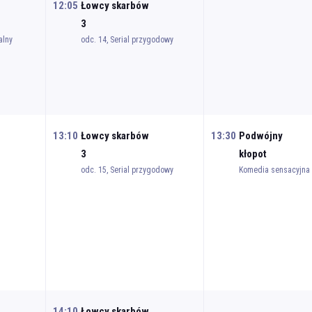
12:05
Łowcy skarbów
3
alny
odc. 14, Serial przygodowy
13:10
Łowcy skarbów
13:30
Podwójny
3
kłopot
odc. 15, Serial przygodowy
Komedia sensacyjna
14:10
Łowcy skarbów