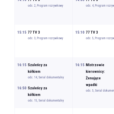
odc. 2, Program rozrywkowy
odc. 4, Program rozr
15:15
77 TV 3
15:10
77 TV 3
odc. 3, Program rozrywkowy
odc. 5, Program rozr
16:15
Szaleńcy za
16:15
Mistrzowie
kółkiem
kierownicy:
odc. 14, Serial dokumentalny
Żenujące
wpadki
16:50
Szaleńcy za
odc. 5, Serial dokumen
kółkiem
odc. 15, Serial dokumentalny