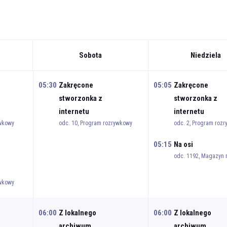
Sobota
Niedziela
05:30
Zakręcone
05:05
Zakręcone
stworzonka z
stworzonka z
internetu
internetu
ywkowy
odc. 10, Program rozrywkowy
odc. 2, Program roz
05:15
Na osi
odc. 1192, Magazyn 
ywkowy
06:00
Z lokalnego
06:00
Z lokalnego
archiwum
archiwum