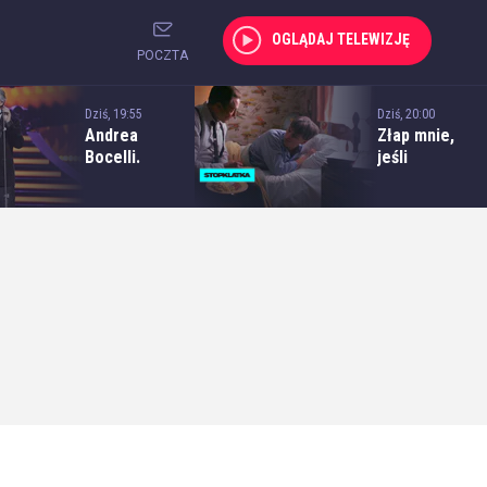
OGLĄDAJ TELEWIZJĘ
POCZTA
Dziś, 19:55
Dziś, 20:00
Andrea
Złap mnie,
Bocelli.
jeśli
Wielki
potrafisz
jubileusz 30-
lecia
występów