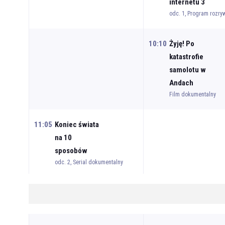
internetu 3
odc. 1, Program rozr
10:10
Żyję! Po
katastrofie
samolotu w
Andach
Film dokumentalny
11:05
Koniec świata
na 10
sposobów
odc. 2, Serial dokumentalny