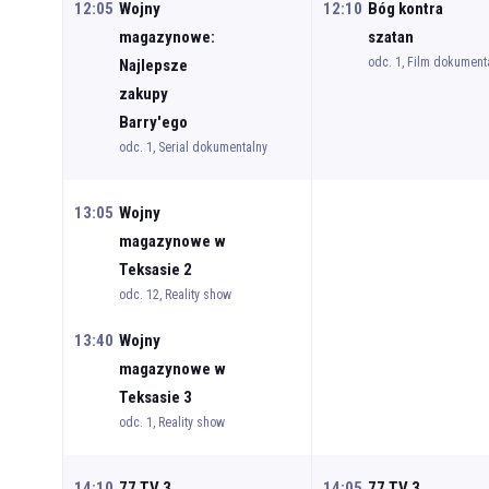
12:05
Wojny
12:10
Bóg kontra
magazynowe:
szatan
odc. 1, Film dokument
Najlepsze
zakupy
Barry'ego
odc. 1, Serial dokumentalny
13:05
Wojny
magazynowe w
Teksasie 2
odc. 12, Reality show
13:40
Wojny
magazynowe w
Teksasie 3
odc. 1, Reality show
14:10
77 TV 3
14:05
77 TV 3