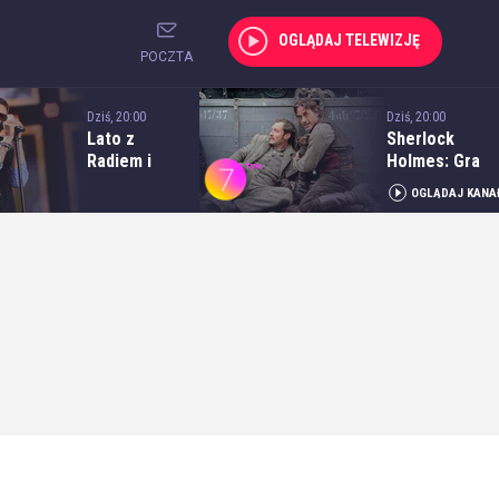
OGLĄDAJ TELEWIZJĘ
POCZTA
Dziś, 20:00
Dziś, 20:00
Lato z
Sherlock
Radiem i
Holmes: Gra
Telewizją
cieni
OGLĄDAJ KANA
Polską