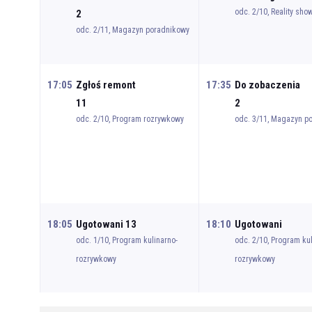
odc. 2/10, Reality sho
2
odc. 2/11, Magazyn poradnikowy
17:05
Zgłoś remont
17:35
Do zobaczenia
11
2
odc. 2/10, Program rozrywkowy
odc. 3/11, Magazyn p
18:05
Ugotowani 13
18:10
Ugotowani
odc. 1/10, Program kulinarno-
odc. 2/10, Program kul
rozrywkowy
rozrywkowy