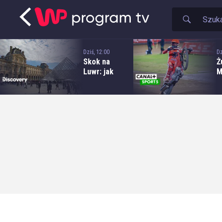
Dziś, 12:00
Dz
Skok na
Ż
Luwr: jak
M
skradziono
E
klejnoty za
m
102 miliony
S
dolarów
O
A
P
B