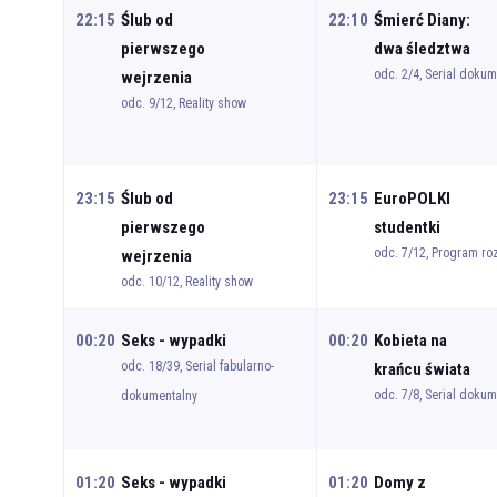
22:15
Ślub od
22:10
Śmierć Diany:
pierwszego
dwa śledztwa
odc. 2/4, Serial dokum
wejrzenia
odc. 9/12, Reality show
23:15
Ślub od
23:15
EuroPOLKI
pierwszego
studentki
odc. 7/12, Program r
wejrzenia
odc. 10/12, Reality show
00:20
Seks - wypadki
00:20
Kobieta na
odc. 18/39, Serial fabularno-
krańcu świata
odc. 7/8, Serial dokum
dokumentalny
01:20
Seks - wypadki
01:20
Domy z