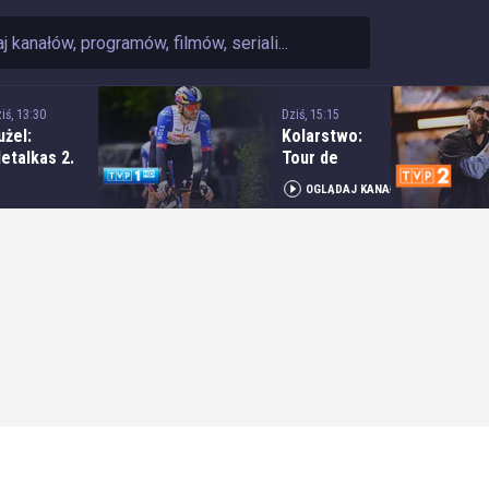
iś, 13:30
Dziś, 15:15
użel:
Kolarstwo:
etalkas 2.
Tour de
kstraliga -
Pologne - 6.
OGLĄDAJ KANAŁ
ecz: H.
etap:
krzydlewska
Bukowina
rzeł Łódź -
Resort -
bramczyk
Bukowina
olonia
Tatrzańska
ydgoszcz