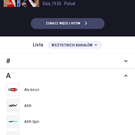
Dziś, 19:55
Polsat
ZOBACZ WIĘCEJ HITÓW
Lista
WSZYSTKICH KANAŁÓW
#
A
Ale kino+
AXN
AXN Spin