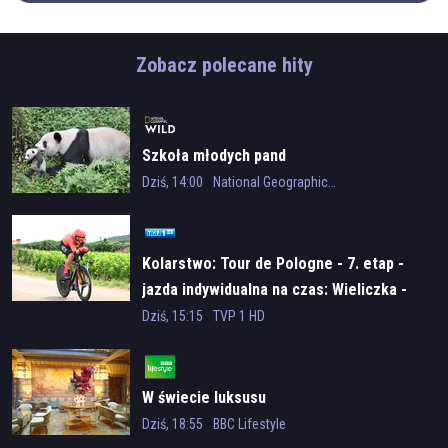
Zobacz polecane hity
Szkoła młodych pand
Dziś, 14:00
National Geographic Wild
Kolarstwo: Tour de Pologne - 7. etap -
jazda indywidualna na czas: Wieliczka -
Wieliczka
Dziś, 15:15
TVP 1 HD
W świecie luksusu
Dziś, 18:55
BBC Lifestyle