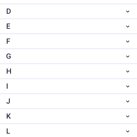
D
E
F
G
H
I
J
K
L