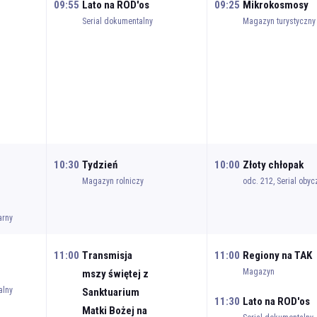
09:55
Lato na ROD'os
09:25
Mikrokosmosy
Serial dokumentalny
Magazyn turystyczny
10:30
Tydzień
10:00
Złoty chłopak
Magazyn rolniczy
odc. 212, Serial oby
arny
11:00
Transmisja
11:00
Regiony na TAK
Magazyn
mszy świętej z
alny
Sanktuarium
11:30
Lato na ROD'os
Matki Bożej na