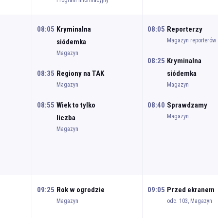
Program informacyjny
08:05
Kryminalna
08:05
Reporterzy
Magazyn reporterów
siódemka
Magazyn
08:25
Kryminalna
08:35
Regiony na TAK
siódemka
Magazyn
Magazyn
08:55
Wiek to tylko
08:40
Sprawdzamy
Magazyn
liczba
Magazyn
09:25
Rok w ogrodzie
09:05
Przed ekranem
Magazyn
odc. 103, Magazyn