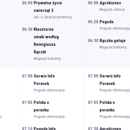
06:00
Prywatne życie
06:00
Agrobiznes
Magazyn rolniczy
zwierząt 3
odc. 6, Serial przyrodniczy
06:20
Pogoda
Program informacyjn
06:30
Klasztorne
smaki według
06:30
Rączka gotuje
Remigiusza
Magazyn kulinarny
Rączki
Magazyn kulinarny
07:00
Serwis Info
07:00
Serwis Info
Poranek
Poranek
Program informacyjny
Program informacyjn
07:05
Polska o
07:05
Polska o
poranku
poranku
ny
Program informacyjny
Program informacyjn
07:10
Pogoda Info
07:30
Agrobiznes