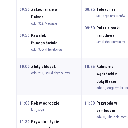
09:30
Zakochaj się w
09:25
Telekurier
Magazyn reporterów
Polsce
odc. 329, Magazyn
09:50
Polskie parki
09:55
Kawałek
narodowe
Serial dokumentalny
fajnego świata
odc. 3, Cykl felietonów
10:00
Złoty chłopak
10:25
Kulinarne
odc. 211, Serial obyczajowy
wędrówki z
Jolą Kleser
odc. 9, Magazyn kulin
11:00
Rok w ogrodzie
11:00
Przyroda w
Magazyn
symbiozie
odc. 3, Film dokument
11:30
Prywatne życie