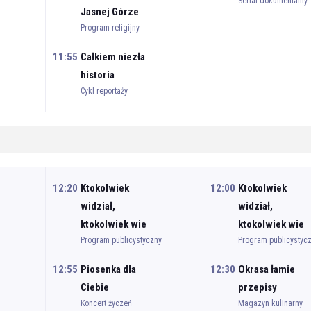
Serial dokumentalny
Jasnej Górze
Program religijny
11:55
Całkiem niezła
historia
Cykl reportaży
12:20
Ktokolwiek
12:00
Ktokolwiek
widział,
widział,
ktokolwiek wie
ktokolwiek wie
Program publicystyczny
Program publicystyc
12:55
Piosenka dla
12:30
Okrasa łamie
Ciebie
przepisy
Koncert życzeń
Magazyn kulinarny