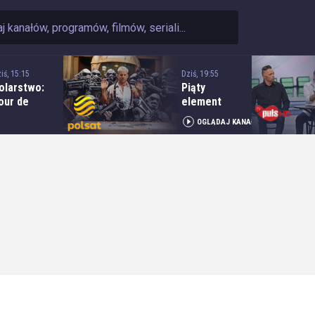
iś, 15:15
Dziś, 19:55
olarstwo:
Piąty
our de
element
ologne - 5.
OGLĄDAJ KANAŁ
tap: Opole
 Kocierz
esort