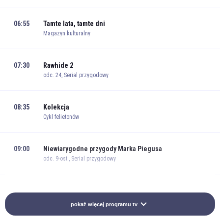
06:55
Tamte lata, tamte dni
Magazyn kulturalny
07:30
Rawhide 2
odc. 24, Serial przygodowy
08:35
Kolekcja
Cykl felietonów
09:00
Niewiarygodne przygody Marka Piegusa
odc. 9-ost., Serial przygodowy
09:25
Rodzina Leśniewskich
odc. 1/7, Serial obyczajowy
pokaż więcej programu tv