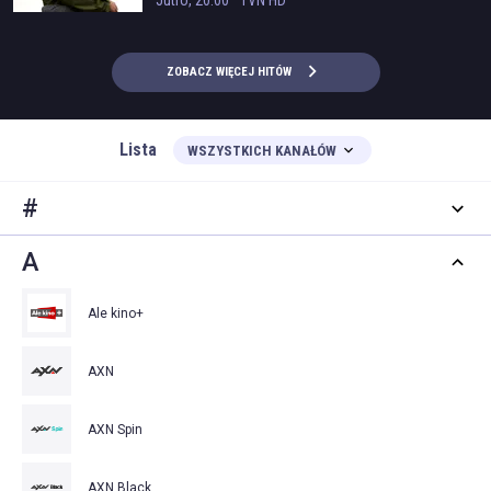
Jutro, 20:00
TVN HD
ZOBACZ WIĘCEJ HITÓW
Lista
WSZYSTKICH KANAŁÓW
#
A
Ale kino+
AXN
AXN Spin
AXN Black