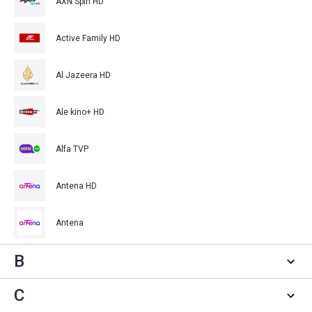
AXN Spin HD
Active Family HD
Al Jazeera HD
Ale kino+ HD
Alfa TVP
Antena HD
Antena
B
C