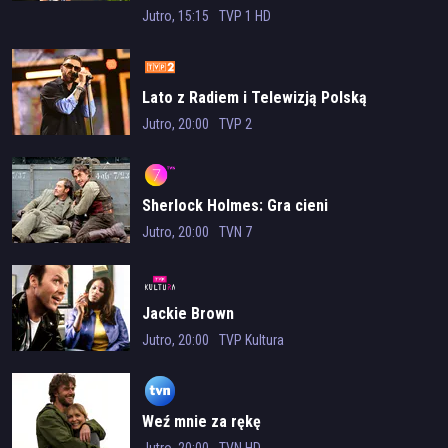
Tatrzańska
Jutro, 15:15
TVP 1 HD
Lato z Radiem i Telewizją Polską
Jutro, 20:00
TVP 2
Sherlock Holmes: Gra cieni
Jutro, 20:00
TVN 7
Jackie Brown
Jutro, 20:00
TVP Kultura
Weź mnie za rękę