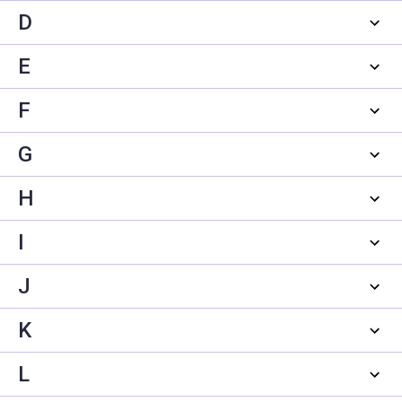
D
E
F
G
H
I
J
K
L