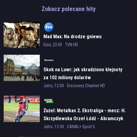
Zobacz polecane hity
Mad Max: Na drodze gniewu
Dziś, 23:00
TVN HD
Skok na Luwr: jak skradziono klejnoty
za 102 miliony dolarów
Jutro, 12:00
Discovery Channel HD
Żużel: Metalkas 2. Ekstraliga - mecz: H.
Skrzydlewska Orzeł Łódź - Abramczyk
Polonia Bydgoszcz
Jutro, 13:30
CANAL+ Sport 5