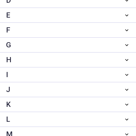
D
E
F
G
H
I
J
K
L
M