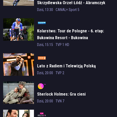
Skrzydlewska Orzeł Łódź - Abramczyk
Polonia Bydgoszcz
Dziś, 13:30
CANAL+ Sport 5
Kolarstwo: Tour de Pologne - 6. etap:
Bukowina Resort - Bukowina
Tatrzańska
Dziś, 15:15
TVP 1 HD
Lato z Radiem i Telewizją Polską
Dziś, 20:00
TVP 2
Sherlock Holmes: Gra cieni
Dziś, 20:00
TVN 7