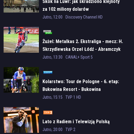
Skok na Luwr: jak skradziono klejnoty
Rok produkcji
za 102 miliony dolarów
Jutro, 12:00
Discovery Channel HD
2026
Czas trwania
25 min.
Żużel: Metalkas 2. Ekstraliga - mecz: H.
Skrzydlewska Orzeł Łódź - Abramczyk
Polonia Bydgoszcz
Jutro, 13:30
CANAL+ Sport 5
Kolarstwo: Tour de Pologne - 6. etap:
Bukowina Resort - Bukowina
Tatrzańska
Jutro, 15:15
TVP 1 HD
Lato z Radiem i Telewizją Polską
Jutro, 20:00
TVP 2