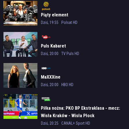
rodzin.
Trini nie może zrozumieć, dlaczego Ramon nie chce walczyć o
Piąty element
odzyskanie ich majątku. Po ulewnych deszczach mieszkańcy
Dziś, 19:55
Polsat HD
Akacjowej sprzątają zalane lokale i liczą straty. Leonor postanawia
urządzić dla młodych przyjęcie. Zamierza uczcić rozpoczęcie
dżokejskiej kariery Pabla i poprawić humor Marii Luisie. Martin
dostaje propozycję rozwoju swojej filmowej kariery. Cayetana
Puls Kabaret
mówi Teresie, co zaszło pomiędzy nią a księciem.
Dziś, 20:00
TV Puls HD
Reżyseria
Humberto Miró
MaXXXine
Dziś, 20:00
HBO HD
Obsada
María Blanco
(
Carmen
)
David Venancio Muro
(
Servando Gallo
)
Piłka nożna: PKO BP Ekstraklasa - mecz:
Sandra Marchena
(
Rosina Rubio
)
Wisła Kraków - Wisła Płock
Inma Pérez-Quirós
(
Fabiana
)
Juanma Navas
(
Ramón Palacios
)
Dziś, 20:25
CANAL+ Sport HD