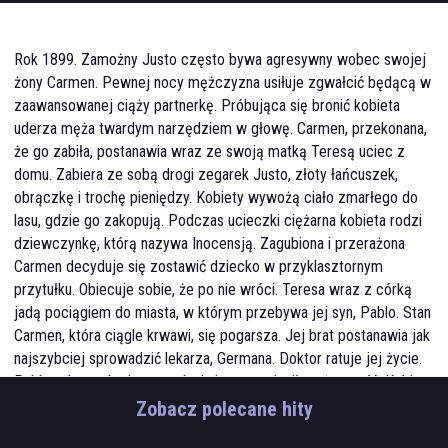
Rok 1899. Zamożny Justo często bywa agresywny wobec swojej
żony Carmen. Pewnej nocy mężczyzna usiłuje zgwałcić będącą w
zaawansowanej ciąży partnerkę. Próbująca się bronić kobieta
uderza męża twardym narzędziem w głowę. Carmen, przekonana,
że go zabiła, postanawia wraz ze swoją matką Teresą uciec z
domu. Zabiera ze sobą drogi zegarek Justo, złoty łańcuszek,
obrączkę i trochę pieniędzy. Kobiety wywożą ciało zmarłego do
lasu, gdzie go zakopują. Podczas ucieczki ciężarna kobieta rodzi
dziewczynkę, którą nazywa Inocensją. Zagubiona i przerażona
Carmen decyduje się zostawić dziecko w przyklasztornym
przytułku. Obiecuje sobie, że po nie wróci. Teresa wraz z córką
jadą pociągiem do miasta, w którym przebywa jej syn, Pablo. Stan
Carmen, która ciągle krwawi, się pogarsza. Jej brat postanawia jak
najszybciej sprowadzić lekarza, Germana. Doktor ratuje jej życie.
Pablo nalega, aby jego matka i siostra zmieniły tożsamość. Kobiety
przybierają imiona Guadalupe i Manuela. Serial opowiada o losach i
Zobacz polecane hity
perypetiach grupy pokojówek, które pracują dla mieszczańskich