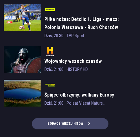
Jorge Pobes
(
Liberto
)
Marc Parejo
(
Felipe Álvarez-Hermoso
)
Amparo Fernández
(
Susana de Séler
)
Piłka nożna: Betclic 1. Liga - mecz:
Marita Zafra
(
Casilda Escolano
)
Polonia Warszawa - Ruch Chorzów
Rebeca Alemany
(
Lolita
)
Dziś, 20:30
TVP Sport
Tytuł oryginalny
Acacias 38
Wojownicy wszech czasów
Gatunek
Dziś, 21:00
HISTORY HD
telenowela
Kraj produkcji
Śpiące olbrzymy: wulkany Europy
Hiszpania
Dziś, 21:00
Polsat Viasat Nature HD
Rok produkcji
ZOBACZ WIĘCEJ HITÓW
2016
Czas trwania