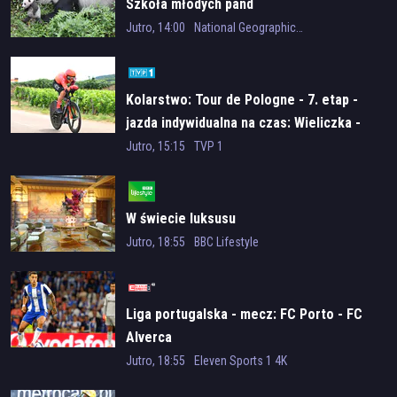
Szkoła młodych pand
Michał Rolnicki
(
Łukasz Sadowski
)
Jutro, 14:00
National Geographic Wild
Marek Molak
(
Hubert Pyrka, syn Marii
)
Marieta Żukowska
(
Bożena Stańska, córka Tomasza
)
Lesław Żurek
(
Bruno Stański, syn Amelii
)
Stanisława Celińska
(
Amelia
)
Kolarstwo: Tour de Pologne - 7. etap -
Maria Dejmek
(
Natalia Zwoleńska, siostra Magdy
)
jazda indywidualna na czas: Wieliczka -
Joanna Gleń
(
Malwina Brodzińska, córka Marczaków
)
Wieliczka
Jutro, 15:15
TVP 1
Adrianna Biedrzyńska
(
Małgorzata Zwoleńska, matka Magdy i
Natalii
)
Gatunek
W świecie luksusu
obyczajowy
Jutro, 18:55
BBC Lifestyle
Kraj produkcji
Polska
Liga portugalska - mecz: FC Porto - FC
Alverca
Rok produkcji
Jutro, 18:55
Eleven Sports 1 4K
2026