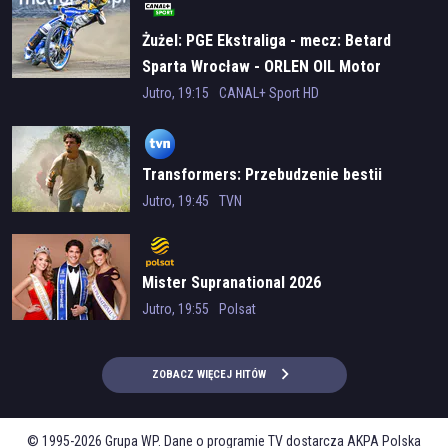
Czas trwania
Żużel: PGE Ekstraliga - mecz: Betard
25 min.
Sparta Wrocław - ORLEN OIL Motor
Lublin
Jutro, 19:15
CANAL+ Sport HD
Transformers: Przebudzenie bestii
Jutro, 19:45
TVN
Mister Supranational 2026
Jutro, 19:55
Polsat
ZOBACZ WIĘCEJ HITÓW
© 1995-2026 Grupa WP. Dane o programie TV dostarcza AKPA Polska