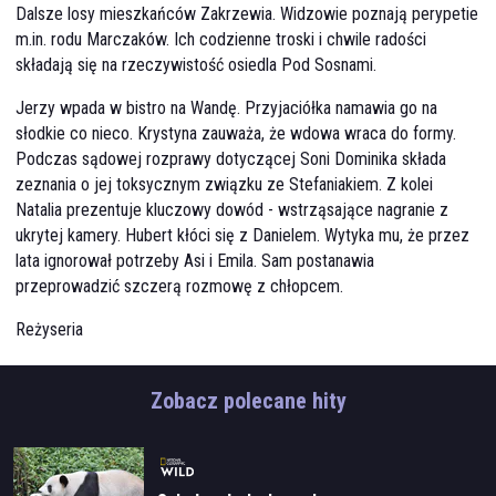
Dalsze losy mieszkańców Zakrzewia. Widzowie poznają perypetie
m.in. rodu Marczaków. Ich codzienne troski i chwile radości
składają się na rzeczywistość osiedla Pod Sosnami.
Jerzy wpada w bistro na Wandę. Przyjaciółka namawia go na
słodkie co nieco. Krystyna zauważa, że wdowa wraca do formy.
Podczas sądowej rozprawy dotyczącej Soni Dominika składa
zeznania o jej toksycznym związku ze Stefaniakiem. Z kolei
Natalia prezentuje kluczowy dowód - wstrząsające nagranie z
ukrytej kamery. Hubert kłóci się z Danielem. Wytyka mu, że przez
lata ignorował potrzeby Asi i Emila. Sam postanawia
przeprowadzić szczerą rozmowę z chłopcem.
Reżyseria
Jacek Gąsiorowski
Zobacz polecane hity
Obsada
Katarzyna Glinka
(
Kasia Górka
)
Maja Barełkowska