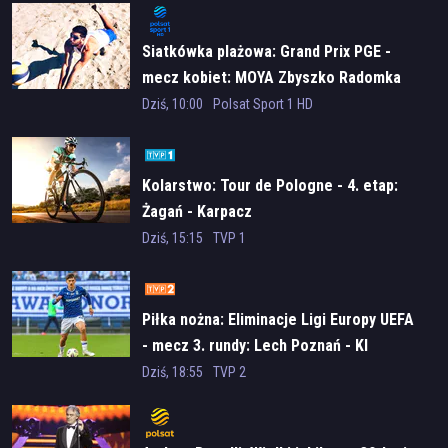
zamieszek. Narodowcy, dowodzeni przez Bronisława Żwirskiego
ścierają się z socjalistami, na których czele stoi sam Kaplica,
Siatkówka plażowa: Grand Prix PGE -
nazywany królem Warszawy. Szapiro tymczasem zapoznaje się z
mecz kobiet: MOYA Zbyszko Radomka
Anną. Ojciec Moszego, Naum, wpada w poważne kłopoty.
Radom - Netland MKS Kalisz
Dziś, 10:00
Polsat Sport 1 HD
Zaciągnął dług u Kuma i nie jest w stanie go spłacić. Bezlitosny
kryminalista w żadnym razie nie zamierza przepuścić mu tej
zniewagi.
Kolarstwo: Tour de Pologne - 4. etap:
Reżyseria
Żagań - Karpacz
Jan P. Matuszyński
Dziś, 15:15
TVP 1
Obsada
Michał Żurawski
(
Jakub Szapiro
)
Piłka nożna: Eliminacje Ligi Europy UEFA
Kacper Olszewski
(
Mosze Bernsztajn
)
- mecz 3. rundy: Lech Poznań - KI
Arkadiusz Jakubik
(
Kum Kaplica
)
Klaksvik
Dziś, 18:55
TVP 2
Magdalena Boczarska
(
Ryfka Kij
)
Borys Szyc
(
Janusz Radziwiłek
)
Aleksandra Pisula
(
Emilia Szapiro, żona Jakuba
)