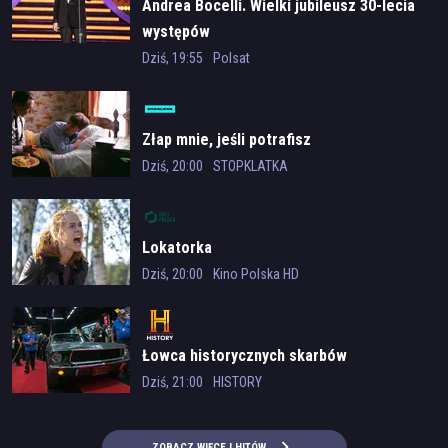
Paweł Wolak
(
Pantaleon Karpiński
)
Andrea Bocelli. Wielki jubileusz 30-lecia
Bartłomiej Topa
(
Litwińczuk, sekretarz Sławorj-Składkowskiego
)
występów
Andrzej Seweryn
(
prokurator Jerzy Ziembiński
)
Dziś, 19:55
Polsat
Lena Góra
(
Anna Ziembińska, córka Jerzego
)
Gatunek
Złap mnie, jeśli potrafisz
sensacja
Dziś, 20:00
STOPKLATKA
Kraj produkcji
Polska
Lokatorka
Rok produkcji
Dziś, 20:00
Kino Polska HD
2020
Czas trwania
Łowca historycznych skarbów
69 min.
Dziś, 21:00
HISTORY
ZOBACZ WIĘCEJ HITÓW