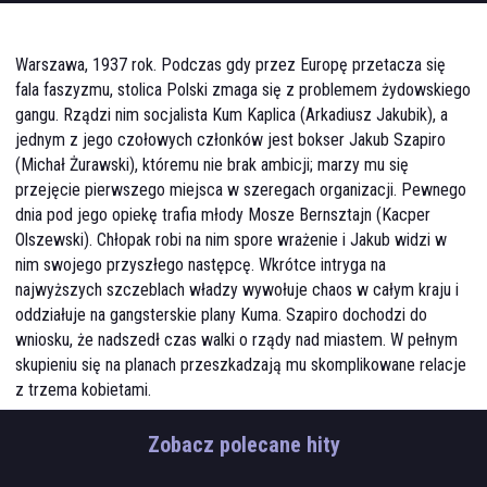
Warszawa, 1937 rok. Podczas gdy przez Europę przetacza się
fala faszyzmu, stolica Polski zmaga się z problemem żydowskiego
gangu. Rządzi nim socjalista Kum Kaplica (Arkadiusz Jakubik), a
jednym z jego czołowych członków jest bokser Jakub Szapiro
(Michał Żurawski), któremu nie brak ambicji; marzy mu się
przejęcie pierwszego miejsca w szeregach organizacji. Pewnego
dnia pod jego opiekę trafia młody Mosze Bernsztajn (Kacper
Olszewski). Chłopak robi na nim spore wrażenie i Jakub widzi w
nim swojego przyszłego następcę. Wkrótce intryga na
najwyższych szczeblach władzy wywołuje chaos w całym kraju i
oddziałuje na gangsterskie plany Kuma. Szapiro dochodzi do
wniosku, że nadszedł czas walki o rządy nad miastem. W pełnym
skupieniu się na planach przeszkadzają mu skomplikowane relacje
z trzema kobietami.
Młody Mosze Bernsztajn poznaje uwielbianego przez siebie
Zobacz polecane hity
boksera i jednocześnie członka gangu Kuma Kaplicy, Jakuba
Szapirę. Podczas pierwszomajowego pochodu dochodzi do