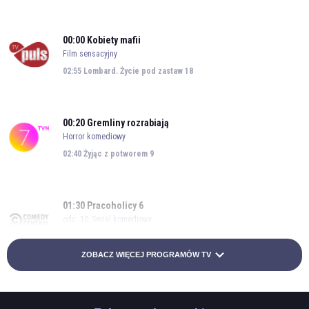
00:00
Kobiety mafii
Film sensacyjny
02:55
Lombard. Życie pod zastaw 18
00:20
Gremliny rozrabiają
Horror komediowy
02:40
Żyjąc z potworem 9
01:30
Pracoholicy 6
odc. 10, Serial komediowy
02:00
Śmieszniej nie będzie 3
ZOBACZ WIĘCEJ PROGRAMÓW TV