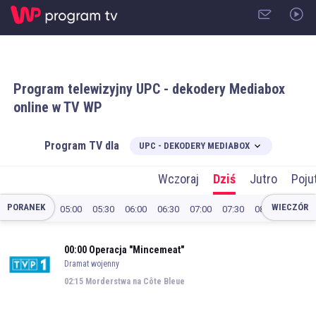
Program telewizyjny
UPC - dekodery Mediabox
online w TV WP
Program TV dla
UPC - DEKODERY MEDIABOX
Wczoraj
Dziś
Jutro
Poju
PORANEK
WIECZÓR
05:00
05:30
06:00
06:30
07:00
07:30
08:00
08:30
00:00
Operacja "Mincemeat"
Dramat wojenny
02:15
Morderstwa na Côte Bleue