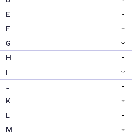
E
F
G
H
I
J
K
L
M