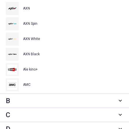
AXN
AXN Spin
AXN White
AXN Black
Ale kino+
AMC
B
C
D